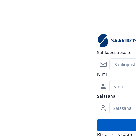
Sähköpostiosoite
Nimi
person
Salasana
Kirjaudu sisään